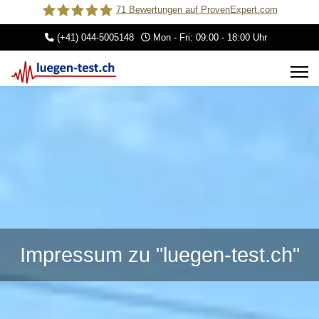
71
Bewertungen auf ProvenExpert.com
(+41) 044-5005148
Mon - Fri: 09:00 - 18:00 Uhr
Trust-Check Lügendetektortests
Impressum zu "luegen-test.ch"